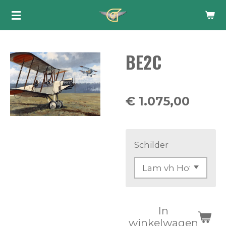
Ga
direct
naar
BE2C
de
hoofdinhoud
€ 1.075,00
Schilder
In
winkelwagen