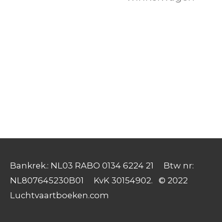
Bankrek.: NL03 RABO 0134 6224 21 Btw nr:
NL807645230B01 KvK 30154902. © 2022
Luchtvaartboeken.com