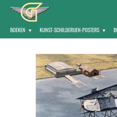
Ga
direct
naar
BOEKEN
KUNST-SCHILDERIJEN-POSTERS
B
de
hoofdinhoud