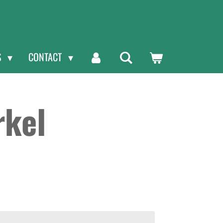
S
CONTACT
rkel