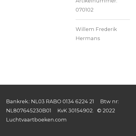
Artikelnummer:
070102
Willem Frederik
Hermans
Bankrek.: NL03 RABO 0134 6224 21 Btw nr:
NL807645230B01 KvK 30154902. © 2022
Luchtvaartboeken.com