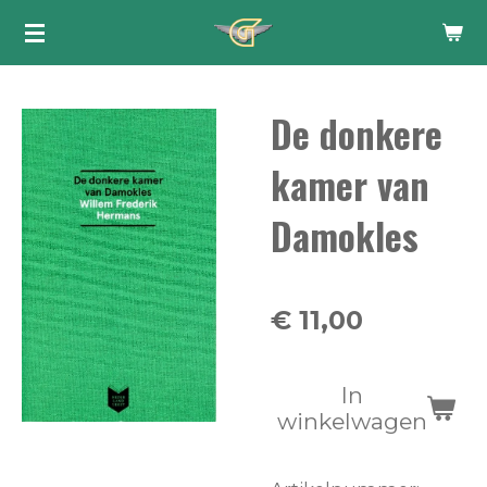
Ga
direct
naar
De donkere
de
hoofdinhoud
kamer van
Damokles
€ 11,00
In
winkelwagen