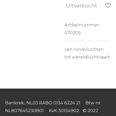
Uitverkocht
Artikelnummer:
070205
van rondvluchten
tot wereldluchtvaart
Bankrek.: NL03 RABO 0134 6224 21 Btw nr:
NL807645230B01 KvK 30154902. © 2022