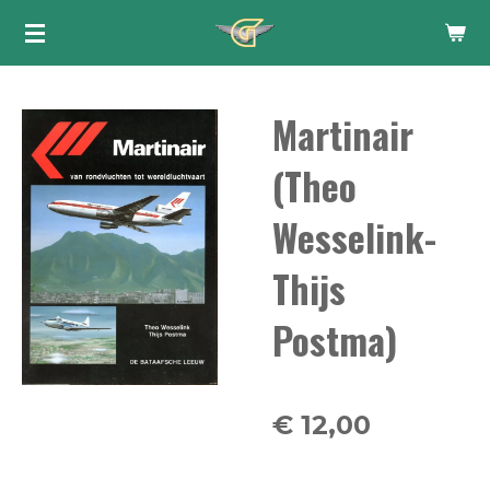
Ga
direct
naar
Martinair
de
hoofdinhoud
(Theo
Wesselink-
Thijs
Postma)
€ 12,00